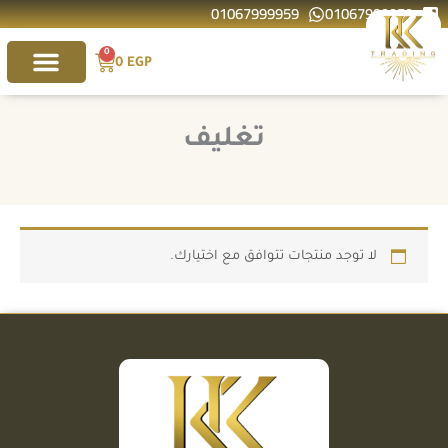
01067999959
01067999959
خطي
لى
0
لمحتوى
Cart
0
EGP
تغليف
لا توجد منتجات تتوافق مع اختيارك.